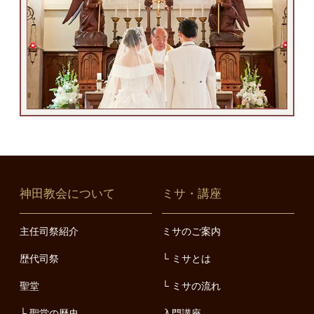
神田教会について
ミサ・講座
主任司祭紹介
ミサのご案内
歴代司祭
ミサとは
聖堂
ミサの流れ
聖堂の歴史
入門講座