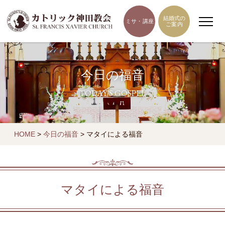
結婚式の
ミサ・講座
ご案内
今日の福音
TODAY'S GOSPEL
HOME
>
今日の福音
>
マタイによる福音
マタイによる福音