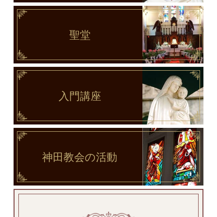
聖堂
入門講座
神田教会
の活動