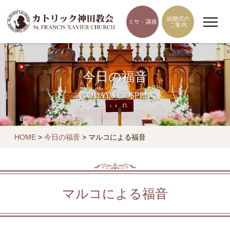
結婚式の
ミサ・講座
ご案内
今日の福音
TODAY'S GOSPEL
HOME
>
今日の福音
>
マルコによる福音
マルコによる福音