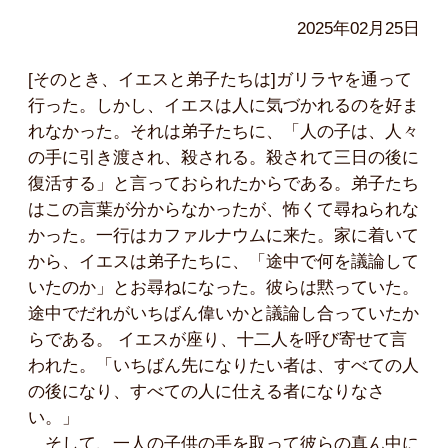
2025年02月25日
[そのとき、イエスと弟子たちは]ガリラヤを通って
行った。しかし、イエスは人に気づかれるのを好ま
れなかった。それは弟子たちに、「人の子は、人々
の手に引き渡され、殺される。殺されて三日の後に
復活する」と言っておられたからである。弟子たち
はこの言葉が分からなかったが、怖くて尋ねられな
かった。一行はカファルナウムに来た。家に着いて
から、イエスは弟子たちに、「途中で何を議論して
いたのか」とお尋ねになった。彼らは黙っていた。
途中でだれがいちばん偉いかと議論し合っていたか
らである。 イエスが座り、十二人を呼び寄せて言
われた。「いちばん先になりたい者は、すべての人
の後になり、すべての人に仕える者になりなさ
い。」
そして、一人の子供の手を取って彼らの真ん中に