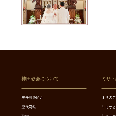
神田教会について
ミサ・
主任司祭紹介
ミサの
歴代司祭
ミサ