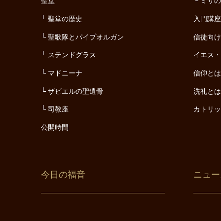
聖堂
ミサ
聖堂の歴史
入門講
聖歌隊とパイプオルガン
信徒向
ステンドグラス
イエス
マドニーナ
信仰と
ザビエルの聖遺骨
洗礼と
司教座
カトリ
公開時間
今日の福音
ニュー