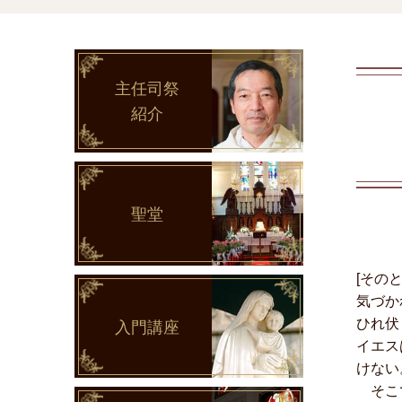
主任司祭
紹介
聖堂
[その
気づか
ひれ伏
入門講座
イエス
けない
そこで