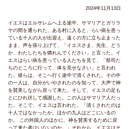
2024年11月13日
イエスはエルサレムへ上る途中、サマリアとガリラ
ヤの間を通られた。ある村に入ると、らい病を患っ
ている十人の人が出迎え、遠くの方に立ち止まった
まま、声を張り上げて、「イエスさま、先生、どう
か、わたしたちを憐れんでください」と言った。イ
エスはらい病を患っている人たちを見て、「祭司た
ちのところに行って、体を見せなさい」と言われ
た。彼らは、そこへ行く途中で清くされた。その中
の一人は、自分がいやされたのを知って、大声で神
を賛美しながら戻って来た。そして、イエスの足も
とにひれ伏して感謝した。この人はサマリア人だっ
た。そこで、イエスは言われた。「清くされたのは
十人ではなかったか。ほかの九人はどこにいるの
か。 この外国人のほかに、神を賛美するために戻
って来た者はいないのか。」それから、イエスはそ