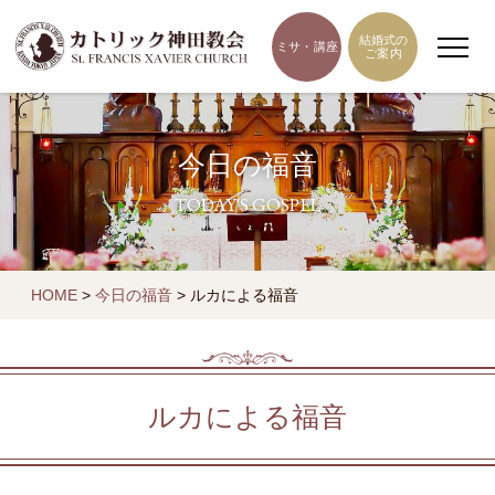
結婚式の
ミサ・講座
ご案内
今日の福音
TODAY'S GOSPEL
HOME
>
今日の福音
>
ルカによる福音
ルカによる福音