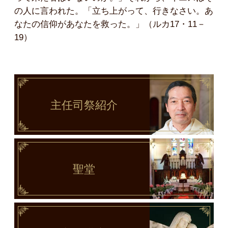
の人に言われた。「立ち上がって、行きなさい。あ
なたの信仰があなたを救った。」（ルカ17・11－
19）
主任司祭
紹介
聖堂