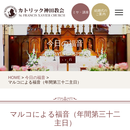
結婚式の
ミサ・講座
ご案内
今日の福音
TODAY'S GOSPEL
HOME
>
今日の福音
>
マルコによる福音（年間第三十二主日）
マルコによる福音（年間第三十二
主日）