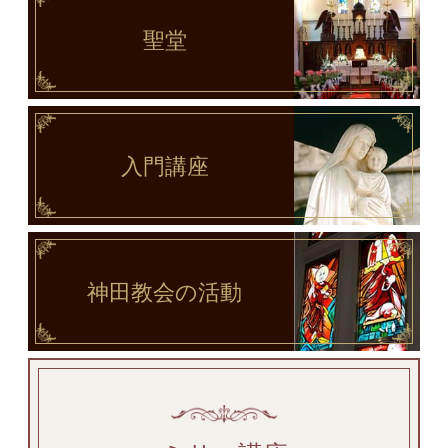
聖堂
入門講座
神田教会
の活動