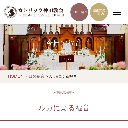
結婚式の
ミサ・講座
ご案内
今日の福音
TODAY'S GOSPEL
HOME
>
今日の福音
>
ルカによる福音
ルカによる福音