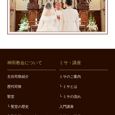
神田教会について
ミサ・講座
主任司祭紹介
ミサのご案内
歴代司祭
ミサとは
聖堂
ミサの流れ
聖堂の歴史
入門講座