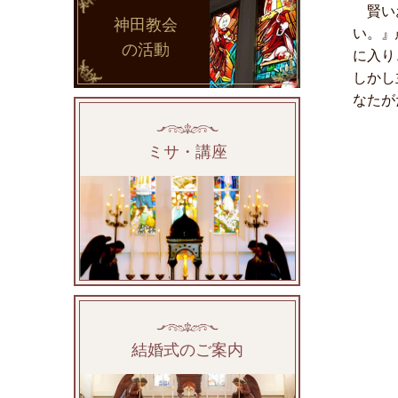
賢いお
神田教会
い。』
の活動
に入り
しかし
なたが
ミサ・講座
結婚式のご案内