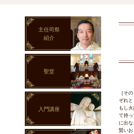
主任司祭
紹介
聖堂
［その
ぞれと
もし火
入門講座
て持っ
に出な
賢いお