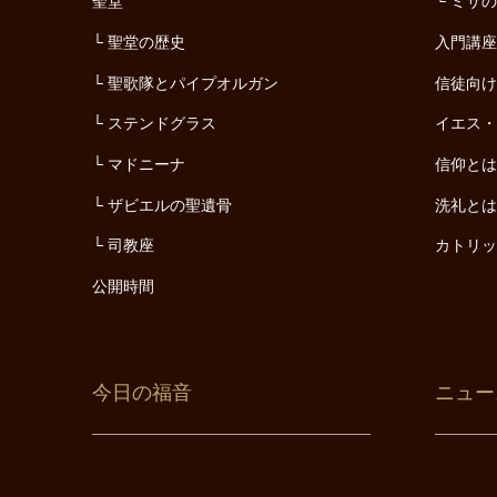
聖堂
ミサ
聖堂の歴史
入門講
聖歌隊とパイプオルガン
信徒向
ステンドグラス
イエス
マドニーナ
信仰と
ザビエルの聖遺骨
洗礼と
司教座
カトリ
公開時間
今日の福音
ニュー