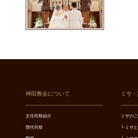
神田教会について
ミサ・
主任司祭紹介
ミサの
歴代司祭
ミサ