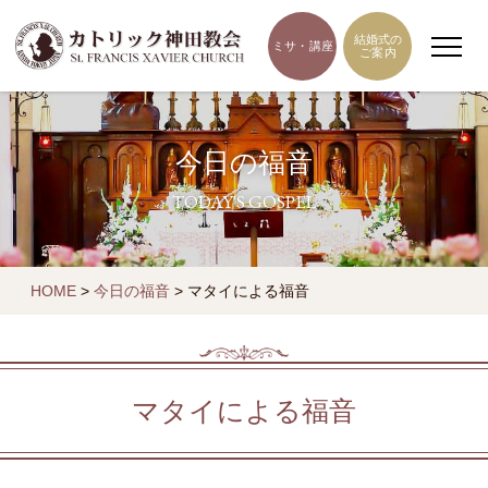
結婚式の
ミサ・講座
ご案内
今日の福音
TODAY'S GOSPEL
HOME
>
今日の福音
>
マタイによる福音
マタイによる福音