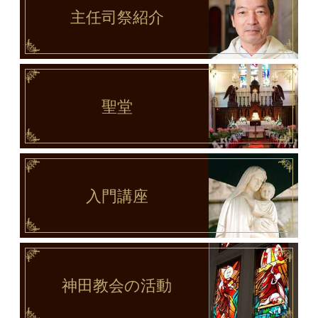
主任司祭
紹介
聖堂
入門講座
神田教会
の活動