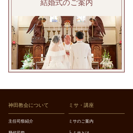
結婚式のご案内
神田教会について
ミサ・講座
主任司祭紹介
ミサのご案内
歴代司祭
ミサとは