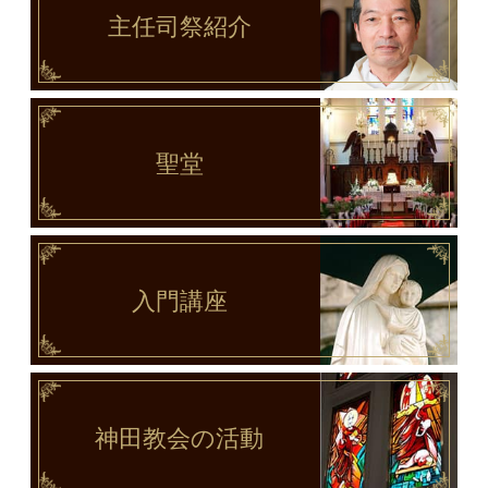
主任司祭
紹介
聖堂
入門講座
神田教会
の活動