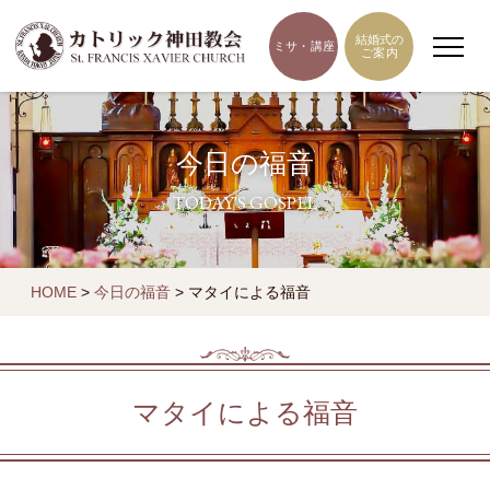
結婚式の
ミサ・講座
ご案内
今日の福音
TODAY'S GOSPEL
HOME
>
今日の福音
>
マタイによる福音
マタイによる福音