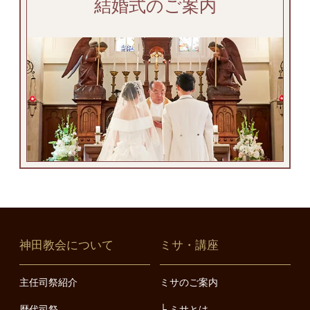
結婚式のご案内
神田教会について
ミサ・講座
主任司祭紹介
ミサのご案内
歴代司祭
ミサとは