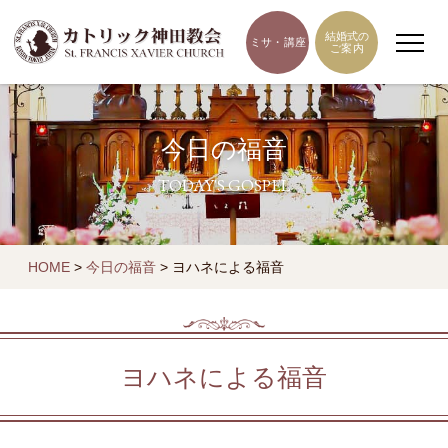
結婚式の
ミサ・講座
ご案内
今日の福音
TODAY'S GOSPEL
HOME
>
今日の福音
>
ヨハネによる福音
ヨハネによる福音