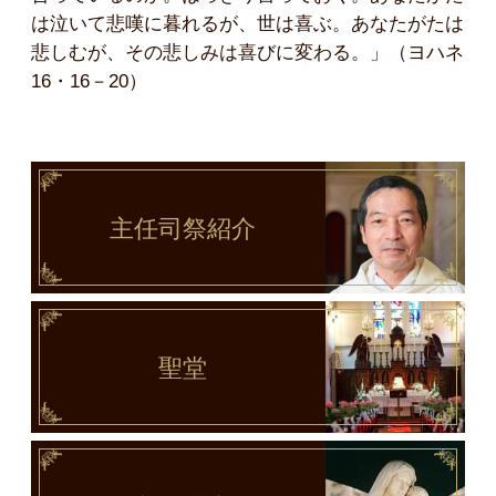
は泣いて悲嘆に暮れるが、世は喜ぶ。あなたがたは
悲しむが、その悲しみは喜びに変わる。」（ヨハネ
16・16－20）
主任司祭
紹介
聖堂