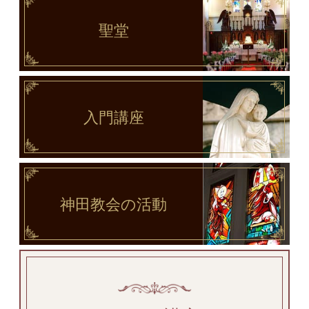
聖堂
入門講座
神田教会
の活動