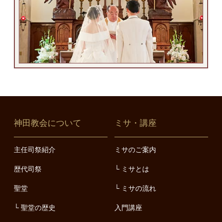
神田教会について
ミサ・講座
主任司祭紹介
ミサのご案内
歴代司祭
ミサとは
聖堂
ミサの流れ
聖堂の歴史
入門講座