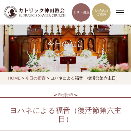
結婚式の
ミサ・講座
ご案内
今日の福音
TODAY'S GOSPEL
HOME
>
今日の福音
>
ヨハネによる福音（復活節第六主日）
ヨハネによる福音（復活節第六主
日）