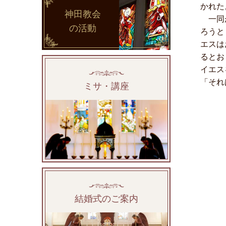
かれた
神田教会
一同が
の活動
ろうと
エスは
るとお
イエス
「それ
ミサ・講座
結婚式のご案内