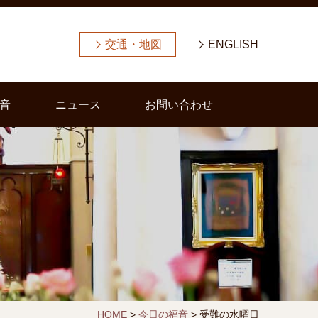
交通・地図
ENGLISH
音
ニュース
お問い合わせ
HOME
>
今日の福音
>
受難の水曜日