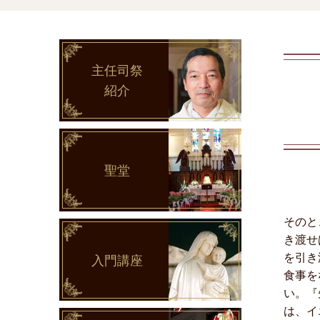
主任司祭
紹介
聖堂
そのと
き渡せ
を引き
入門講座
食事を
い。『
は、イ