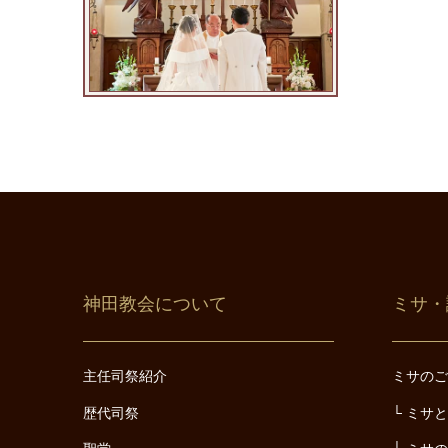
神田教会について
ミサ・
主任司祭紹介
ミサの
歴代司祭
ミサ