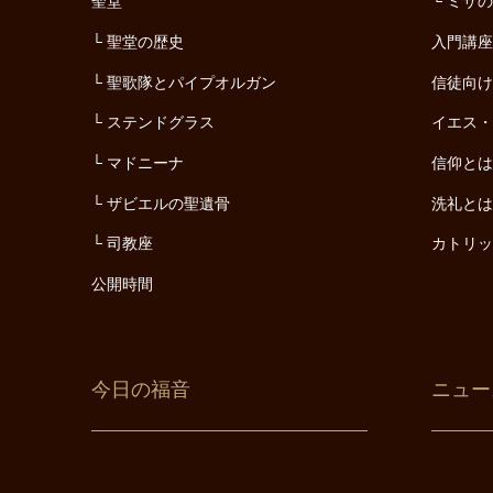
聖堂
ミサ
聖堂の歴史
入門講
聖歌隊とパイプオルガン
信徒向
ステンドグラス
イエス
マドニーナ
信仰と
ザビエルの聖遺骨
洗礼と
司教座
カトリ
公開時間
今日の福音
ニュー