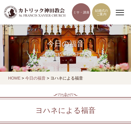
結婚式の
ミサ・講座
ご案内
今日の福音
TODAY'S GOSPEL
HOME
>
今日の福音
>
ヨハネによる福音
ヨハネによる福音