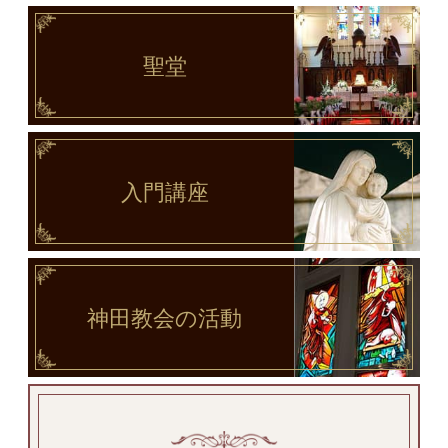
聖堂
入門講座
神田教会
の活動