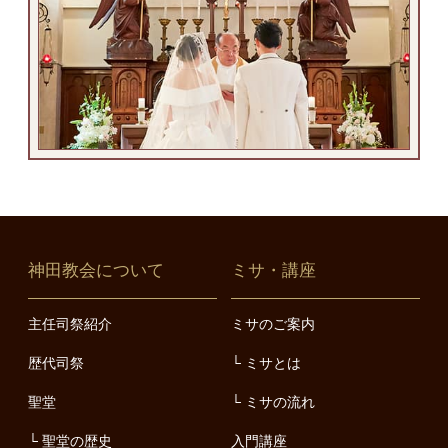
神田教会について
ミサ・講座
主任司祭紹介
ミサのご案内
歴代司祭
ミサとは
聖堂
ミサの流れ
聖堂の歴史
入門講座