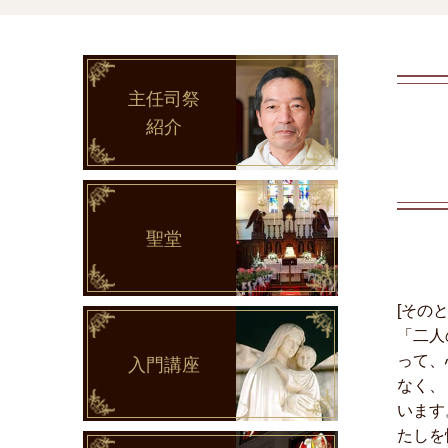
主任司祭
紹介
聖堂
[その
「二人
って、
入門講座
なく、
います
たしを