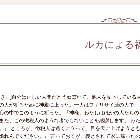
ルカによる
とき、]自分は正しい人間だとうぬぼれて、他人を見下している
の人が祈るために神殿に上った。一人はファリサイ派の人で、
心の中でこのように祈った。『神様、わたしはほかの人たちの
また、この徴税人のような者でもないことを感謝します。 わ
。』 ところが、徴税人は遠くに立って、目を天に上げようと
憐れんでください。』 言っておくが、義とされて家に帰った