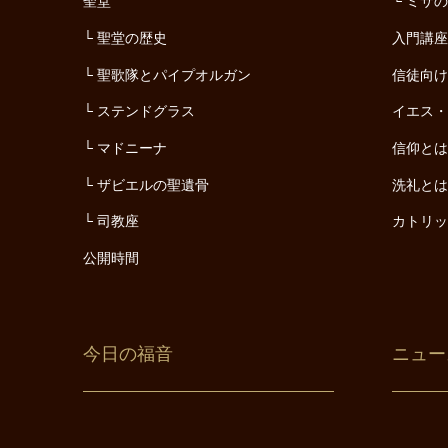
聖堂
ミサ
聖堂の歴史
入門講
聖歌隊とパイプオルガン
信徒向
ステンドグラス
イエス
マドニーナ
信仰と
ザビエルの聖遺骨
洗礼と
司教座
カトリ
公開時間
今日の福音
ニュー