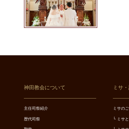
神田教会について
ミサ・
主任司祭紹介
ミサの
歴代司祭
ミサ