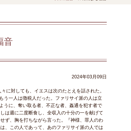
福音
2024年03月09日
人々に対しても、イエスは次のたとえを話された。
もう一人は徴税人だった。ファリサイ派の人は立
ように、奪い取る者、不正な者、姦通を犯す者で
たしは週に二度断食し、全収入の十分の一を献げて
もせず、胸を打ちながら言った。『神様、罪人のわ
のは、この人であって、あのファリサイ派の人では