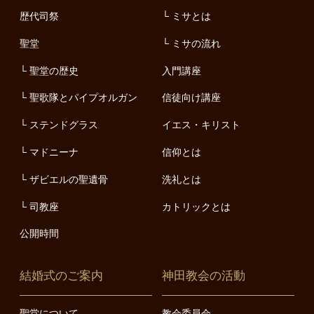
歴代司祭
ミサとは
聖堂
ミサの流れ
聖堂の歴史
入門講座
聖歌隊とパイプオルガン
信徒向け講座
ステンドグラス
イエス・キリスト
マドニーナ
信仰とは
ザビエルの聖遺骨
洗礼とは
司教座
カトリックとは
公開時間
結婚式のご案内
神田教会の活動
聖堂について
教会委員会