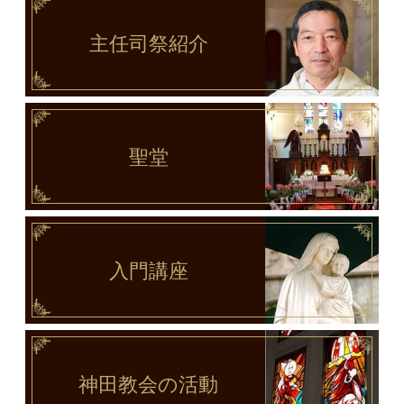
主任司祭
紹介
聖堂
入門講座
神田教会
の活動