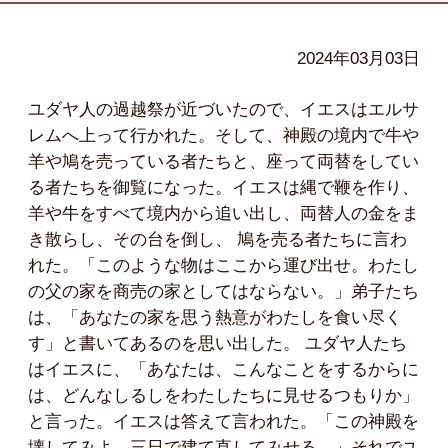
2024年03月03日
ユダヤ人の過越祭が近づいたので、イエスはエルサ
レムへ上って行かれた。そして、神殿の境内で牛や
羊や鳩を売っている者たちと、座って両替をしてい
る者たちを御覧になった。イエスは縄で鞭を作り、
羊や牛をすべて境内から追い出し、両替人の金をま
き散らし、その台を倒し、 鳩を売る者たちに言わ
れた。「このような物はここから運び出せ。わたし
の父の家を商売の家としてはならない。」弟子たち
は、「あなたの家を思う熱意がわたしを食い尽く
す」と書いてあるのを思い出した。 ユダヤ人たち
はイエスに、「あなたは、こんなことをするからに
は、どんなしるしをわたしたちに見せるつもりか」
と言った。イエスは答えて言われた。「この神殿を
壊してみよ。三日で建て直してみせる。」それでユ