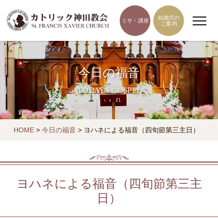
結婚式の
ミサ・講座
ご案内
今日の福音
TODAY'S GOSPEL
HOME
>
今日の福音
>
ヨハネによる福音（四旬節第三主日）
ヨハネによる福音（四旬節第三主
日）