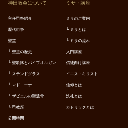
神田教会について
ミサ・講座
主任司祭紹介
ミサのご案内
歴代司祭
ミサとは
聖堂
ミサの流れ
聖堂の歴史
入門講座
聖歌隊とパイプオルガン
信徒向け講座
ステンドグラス
イエス・キリスト
マドニーナ
信仰とは
ザビエルの聖遺骨
洗礼とは
司教座
カトリックとは
公開時間