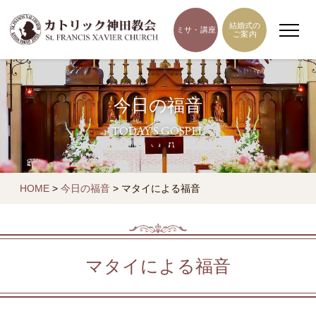
結婚式の
ミサ・講座
ご案内
今日の福音
TODAY'S GOSPEL
HOME
>
今日の福音
>
マタイによる福音
マタイによる福音