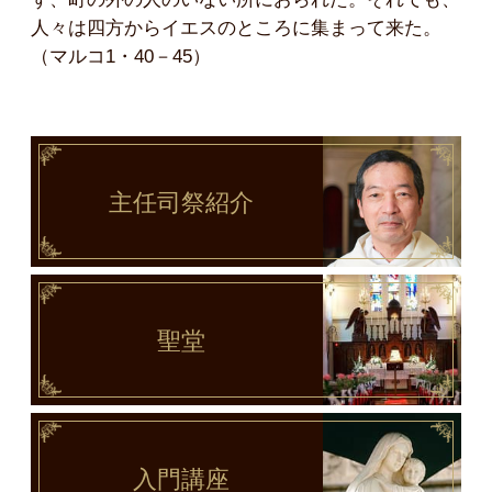
人々は四方からイエスのところに集まって来た。
（マルコ1・40－45）
主任司祭
紹介
聖堂
入門講座