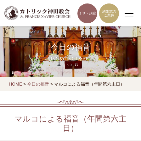
結婚式の
ミサ・講座
ご案内
今日の福音
TODAY'S GOSPEL
HOME
>
今日の福音
>
マルコによる福音（年間第六主日）
マルコによる福音（年間第六主
日）