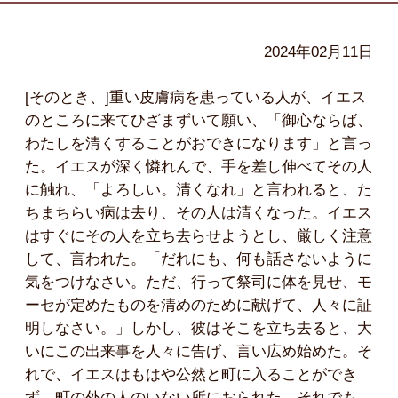
2024年02月11日
[そのとき、]重い皮膚病を患っている人が、イエス
のところに来てひざまずいて願い、「御心ならば、
わたしを清くすることがおできになります」と言っ
た。イエスが深く憐れんで、手を差し伸べてその人
に触れ、「よろしい。清くなれ」と言われると、た
ちまちらい病は去り、その人は清くなった。イエス
はすぐにその人を立ち去らせようとし、厳しく注意
して、言われた。「だれにも、何も話さないように
気をつけなさい。ただ、行って祭司に体を見せ、モ
ーセが定めたものを清めのために献げて、人々に証
明しなさい。」しかし、彼はそこを立ち去ると、大
いにこの出来事を人々に告げ、言い広め始めた。そ
れで、イエスはもはや公然と町に入ることができ
ず、町の外の人のいない所におられた。それでも、