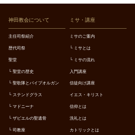
神田教会について
ミサ・講座
主任司祭紹介
ミサのご案内
歴代司祭
ミサとは
聖堂
ミサの流れ
聖堂の歴史
入門講座
聖歌隊とパイプオルガン
信徒向け講座
ステンドグラス
イエス・キリスト
マドニーナ
信仰とは
ザビエルの聖遺骨
洗礼とは
司教座
カトリックとは