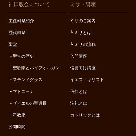
神田教会について
ミサ・講座
主任司祭紹介
ミサのご案内
歴代司祭
ミサとは
聖堂
ミサの流れ
聖堂の歴史
入門講座
聖歌隊とパイプオルガン
信徒向け講座
ステンドグラス
イエス・キリスト
マドニーナ
信仰とは
ザビエルの聖遺骨
洗礼とは
司教座
カトリックとは
公開時間