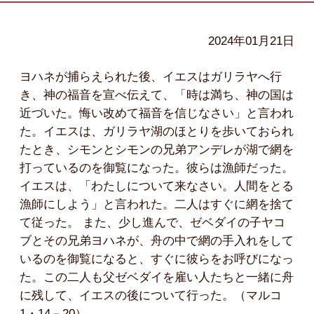
2024年01月21日
ヨハネが捕らえられた後、イエスはガリラヤへ行
き、神の福音を宣べ伝えて、「時は満ち、神の国は
近づいた。悔い改めて福音を信じなさい」と言われ
た。イエスは、ガリラヤ湖のほとりを歩いておられ
たとき、シモンとシモンの兄弟アンデレが湖で網を
打っているのを御覧になった。彼らは漁師だった。
イエスは、「わたしについて来なさい。人間をとる
漁師にしよう」と言われた。二人はすぐに網を捨て
て従った。 また、少し進んで、ゼベダイの子ヤコ
ブとその兄弟ヨハネが、舟の中で網の手入れをして
いるのを御覧になると、すぐに彼らをお呼びになっ
た。この二人も父ゼベダイを雇い人たちと一緒に舟
に残して、イエスの後について行った。（マルコ
1・14－20）