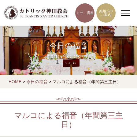
結婚式の
ミサ・講座
ご案内
今日の福音
TODAY'S GOSPEL
HOME
>
今日の福音
>
マルコによる福音（年間第三主日）
マルコによる福音（年間第三主
日）