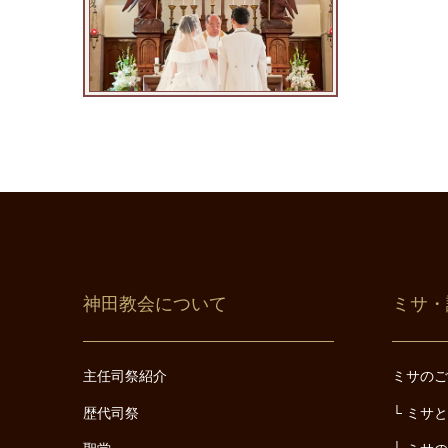
神田教会について
ミサ・
主任司祭紹介
ミサの
歴代司祭
ミサ