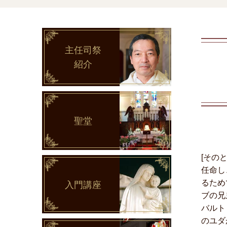
主任司祭
紹介
聖堂
[その
任命し
るため
入門講座
ブの兄
バルト
のユダ