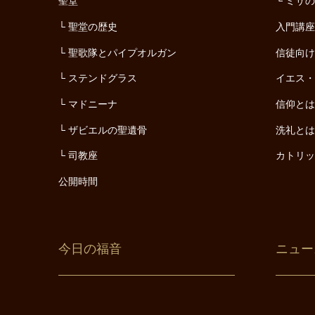
聖堂
ミサ
聖堂の歴史
入門講
聖歌隊とパイプオルガン
信徒向
ステンドグラス
イエス
マドニーナ
信仰と
ザビエルの聖遺骨
洗礼と
司教座
カトリ
公開時間
今日の福音
ニュー