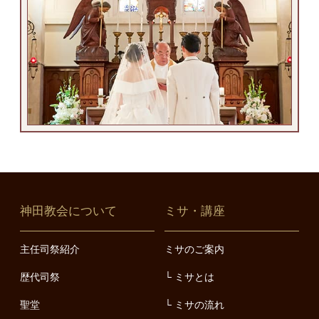
神田教会について
ミサ・講座
主任司祭紹介
ミサのご案内
歴代司祭
ミサとは
聖堂
ミサの流れ