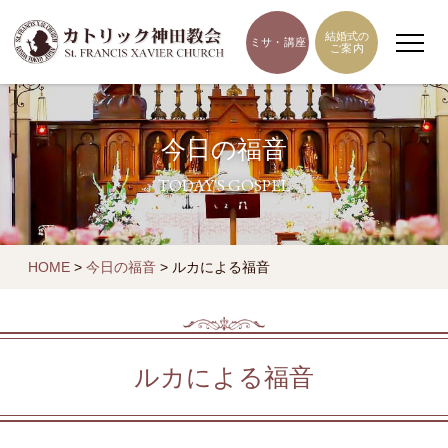
結婚式の
ミサ・講座
ご案内
今日の福音
TODAY'S GOSPEL
HOME
>
今日の福音
>
ルカによる福音
ルカによる福音