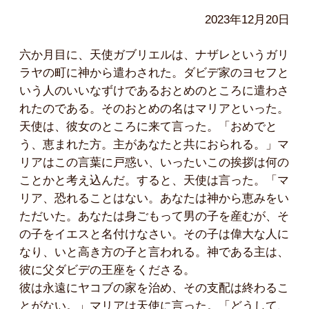
2023年12月20日
六か月目に、天使ガブリエルは、ナザレというガリ
ラヤの町に神から遣わされた。ダビデ家のヨセフと
いう人のいいなずけであるおとめのところに遣わさ
れたのである。そのおとめの名はマリアといった。
天使は、彼女のところに来て言った。「おめでと
う、恵まれた方。主があなたと共におられる。」マ
リアはこの言葉に戸惑い、いったいこの挨拶は何の
ことかと考え込んだ。すると、天使は言った。「マ
リア、恐れることはない。あなたは神から恵みをい
ただいた。あなたは身ごもって男の子を産むが、そ
の子をイエスと名付けなさい。その子は偉大な人に
なり、いと高き方の子と言われる。神である主は、
彼に父ダビデの王座をくださる。
彼は永遠にヤコブの家を治め、その支配は終わるこ
とがない。」マリアは天使に言った。「どうして、