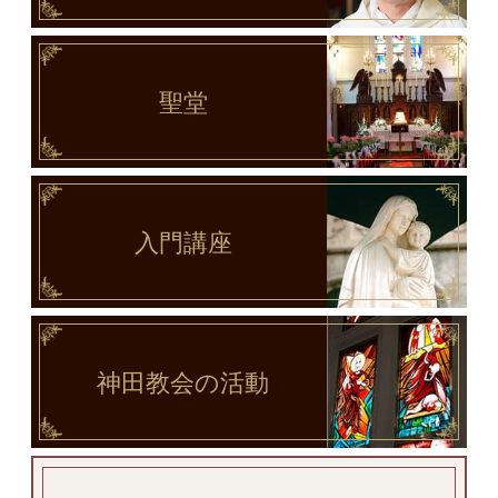
聖堂
入門講座
神田教会
の活動