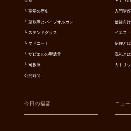
聖堂
ミサ
聖堂の歴史
入門講
聖歌隊とパイプオルガン
信徒向
ステンドグラス
イエス
マドニーナ
信仰と
ザビエルの聖遺骨
洗礼と
司教座
カトリ
公開時間
今日の福音
ニュー