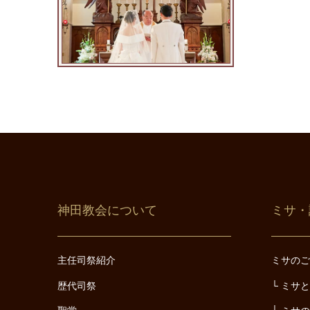
神田教会について
ミサ・
主任司祭紹介
ミサの
歴代司祭
ミサ