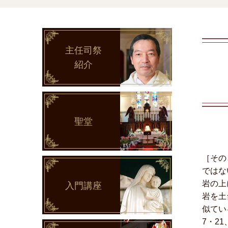
主任司祭
紹介
聖堂
［その
ではな
岩の上
入門講座
岩を土
似てい
7・21