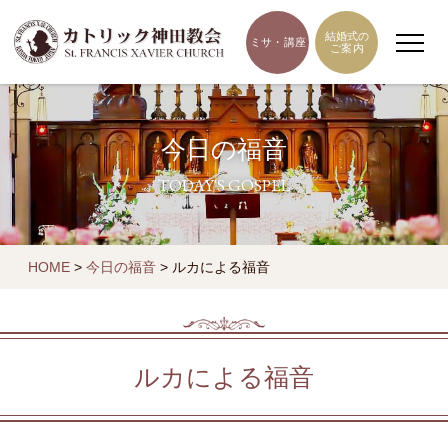
結婚式の
ミサ・講座
ご案内
今日の福音
TODAY'S GOSPEL
HOME
>
今日の福音
>
ルカによる福音
ルカによる福音