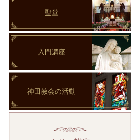
聖堂
入門講座
神田教会
の活動