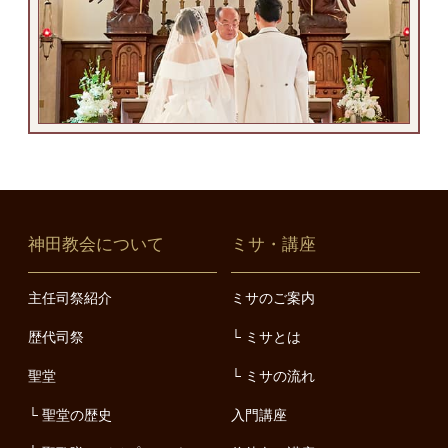
神田教会について
ミサ・講座
主任司祭紹介
ミサのご案内
歴代司祭
ミサとは
聖堂
ミサの流れ
聖堂の歴史
入門講座