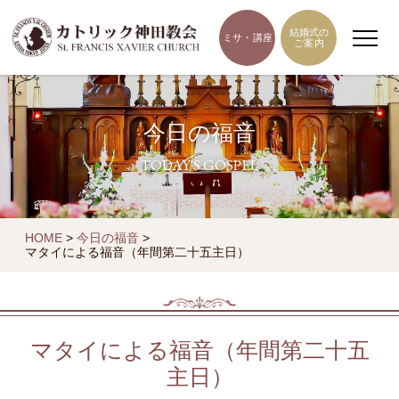
結婚式の
ミサ・講座
ご案内
今日の福音
TODAY'S GOSPEL
HOME
>
今日の福音
>
マタイによる福音（年間第二十五主日）
マタイによる福音（年間第二十五
主日）