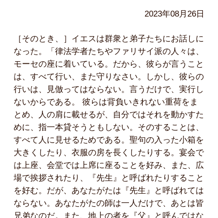
2023年08月26日
［そのとき、］イエスは群衆と弟子たちにお話しに
なった。「律法学者たちやファリサイ派の人々は、
モーセの座に着いている。だから、彼らが言うこと
は、すべて行い、また守りなさい。しかし、彼らの
行いは、見倣ってはならない。言うだけで、実行し
ないからである。 彼らは背負いきれない重荷をま
とめ、人の肩に載せるが、自分ではそれを動かすた
めに、指一本貸そうともしない。そのすることは、
すべて人に見せるためである。聖句の入った小箱を
大きくしたり、衣服の房を長くしたりする。宴会で
は上座、会堂では上席に座ることを好み、また、広
場で挨拶されたり、『先生』と呼ばれたりすること
を好む。だが、あなたがたは『先生』と呼ばれては
ならない。あなたがたの師は一人だけで、あとは皆
兄弟なのだ。また、地上の者を『父』と呼んではな