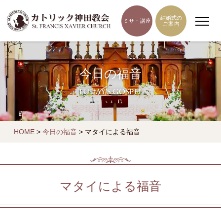
結婚式の
ミサ・講座
ご案内
今日の福音
TODAY'S GOSPEL
HOME
>
今日の福音
>
マタイによる福音
マタイによる福音