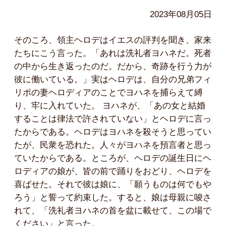
2023年08月05日
そのころ、領主ヘロデはイエスの評判を聞き、家来
たちにこう言った。「あれは洗礼者ヨハネだ。死者
の中から生き返ったのだ。だから、奇跡を行う力が
彼に働いている。」実はヘロデは、自分の兄弟フィ
リポの妻ヘロディアのことでヨハネを捕らえて縛
り、牢に入れていた。 ヨハネが、「あの女と結婚
することは律法で許されていない」とヘロデに言っ
たからである。ヘロデはヨハネを殺そうと思ってい
たが、民衆を恐れた。人々がヨハネを預言者と思っ
ていたからである。ところが、ヘロデの誕生日にヘ
ロディアの娘が、皆の前で踊りをおどり、ヘロデを
喜ばせた。それで彼は娘に、「願うものは何でもや
ろう」と誓って約束した。すると、娘は母親に唆さ
れて、「洗礼者ヨハネの首を盆に載せて、この場で
ください」と言った。