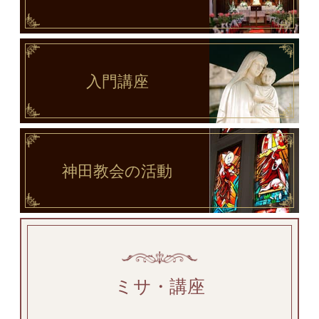
入門講座
神田教会
の活動
ミサ・講座