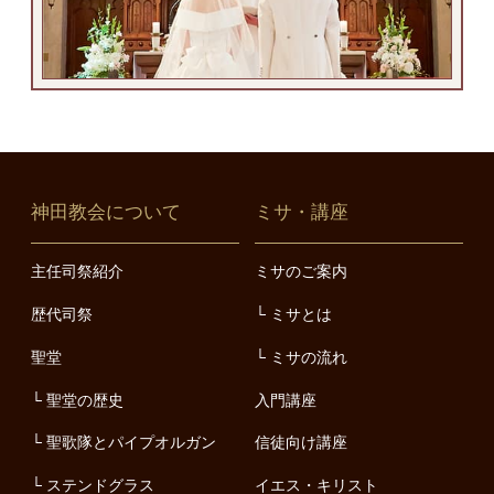
神田教会について
ミサ・講座
主任司祭紹介
ミサのご案内
歴代司祭
ミサとは
聖堂
ミサの流れ
聖堂の歴史
入門講座
聖歌隊とパイプオルガン
信徒向け講座
ステンドグラス
イエス・キリスト