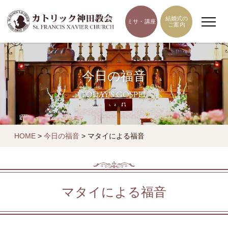
結婚式の
ミサ・講座
ご案内
今日の福音
TODAY'S GOSPEL
HOME
>
今日の福音
>
マタイによる福音
マタイによる福音