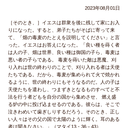
2023年08月01日
［そのとき、］イエスは群衆を後に残して家にお入
りになった。すると、弟子たちがそばに寄って来
て、「畑の毒麦のたとえを説明してください」と言
った。イエスはお答えになった。「良い種を蒔く者
は人の子、畑は世界、良い種は御国の子ら、毒麦は
悪い者の子らである。 毒麦を蒔いた敵は悪魔、刈
り入れは世の終わりのことで、刈り入れる者は天使
たちである。だから、毒麦が集められて火で焼かれ
るように、世の終わりにもそうなるのだ。人の子は
天使たちを遣わし、つまずきとなるものすべてと不
法を行う者どもを自分の国から集めさせ、 燃え盛
る炉の中に投げ込ませるのである。彼らは、そこで
泣きわめいて歯ぎしりするだろう。そのとき、正し
い人々はその父の国で太陽のように輝く。耳のある
者は聞きなさい。」（マタイ13・36－43）