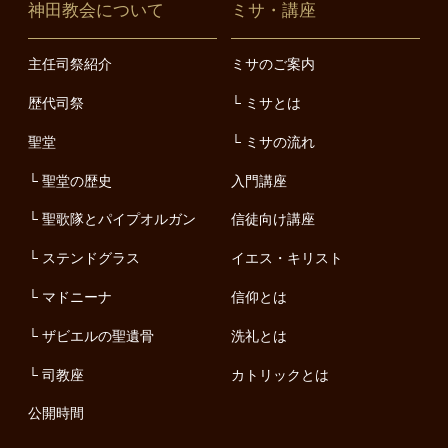
神田教会について
ミサ・講座
主任司祭紹介
ミサのご案内
歴代司祭
ミサとは
聖堂
ミサの流れ
聖堂の歴史
入門講座
聖歌隊とパイプオルガン
信徒向け講座
ステンドグラス
イエス・キリスト
マドニーナ
信仰とは
ザビエルの聖遺骨
洗礼とは
司教座
カトリックとは
公開時間