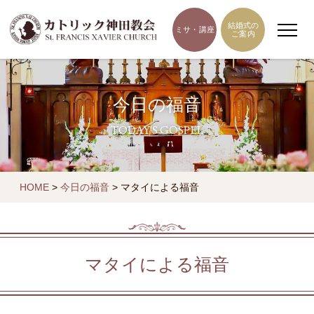
結婚式の
ミサ・講座
ご案内
今日の福音
TODAY'S GOSPEL
HOME
>
今日の福音
>
マタイによる福音
マタイによる福音