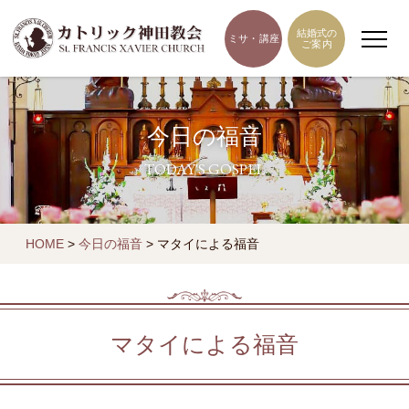
結婚式の
ミサ・講座
ご案内
今日の福音
TODAY'S GOSPEL
HOME
>
今日の福音
>
マタイによる福音
マタイによる福音