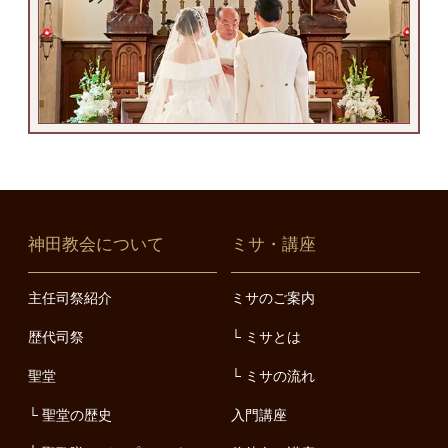
神田教会について
ミサ・講座
主任司祭紹介
ミサのご案内
歴代司祭
ミサとは
聖堂
ミサの流れ
聖堂の歴史
入門講座