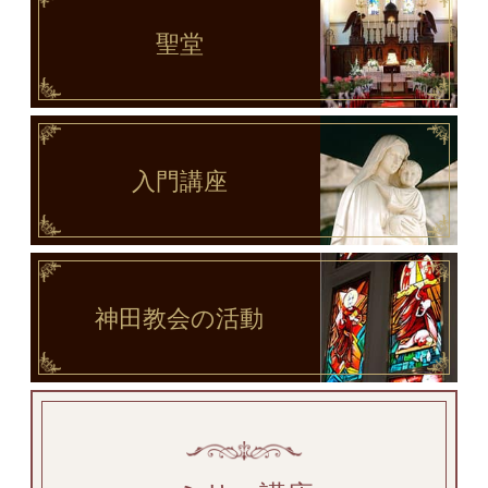
聖堂
入門講座
神田教会
の活動