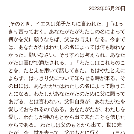
2023年05月20日
[そのとき、イエスは弟子たちに言われた。]「はっ
きり言っておく。あなたがたがわたしの名によって
何かを父に願うならば、父はお与えになる。今まで
は、あなたがたはわたしの名によっては何も願わな
かった。願いなさい。そうすれば与えられ、あなた
がたは喜びで満たされる。」「わたしはこれらのこ
とを、たとえを用いて話してきた。もはやたとえに
よらず、はっきり父について知らせる時が来る。そ
の日には、あなたがたはわたしの名によって願うこ
とになる。わたしがあなたがたのために父に願って
あげる、とは言わない。父御自身が、あなたがたを
愛しておられるのである。あなたがたが、わたしを
愛し、わたしが神のもとから出て来たことを信じた
からである。 わたしは父のもとから出て、世に来
たが、今、世を去って、父のもとに行く。」（ヨハ