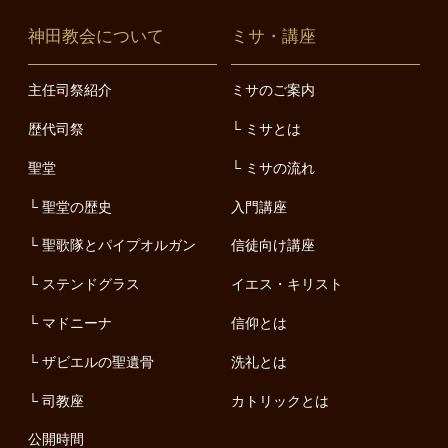
神田教会について
ミサ・講座
主任司祭紹介
ミサのご案内
歴代司祭
ミサとは
聖堂
ミサの流れ
聖堂の歴史
入門講座
聖歌隊とパイプオルガン
信徒向け講座
ステンドグラス
イエス・キリスト
マドニーナ
信仰とは
ザビエルの聖遺骨
洗礼とは
司教座
カトリックとは
公開時間