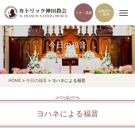
結婚式の
ミサ・講座
ご案内
今日の福音
TODAY'S GOSPEL
HOME
>
今日の福音
>
ヨハネによる福音
ヨハネによる福音