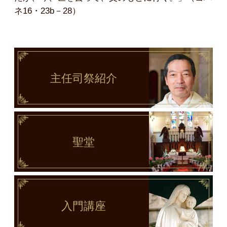
ネ16・23b－28）
主任司祭
紹介
聖堂
入門講座