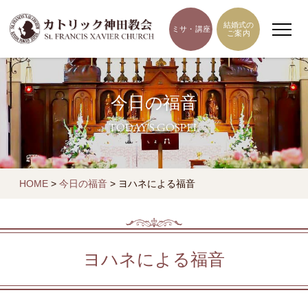
結婚式の
ミサ・講座
ご案内
今日の福音
TODAY'S GOSPEL
HOME
>
今日の福音
>
ヨハネによる福音
ヨハネによる福音