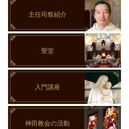
主任司祭
紹介
聖堂
入門講座
神田教会
の活動