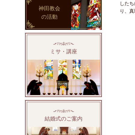
したち
神田教会
り、真
の活動
ミサ・講座
結婚式のご案内