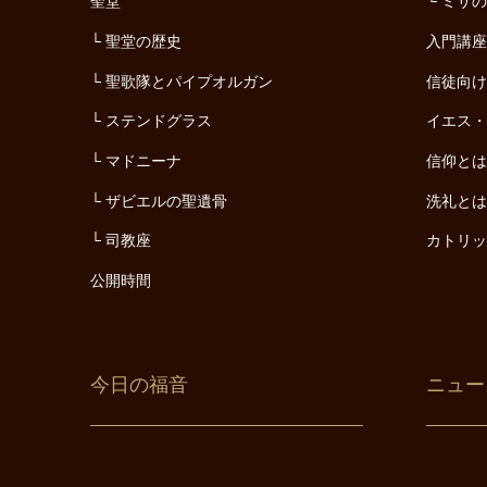
聖堂
ミサ
聖堂の歴史
入門講
聖歌隊とパイプオルガン
信徒向
ステンドグラス
イエス
マドニーナ
信仰と
ザビエルの聖遺骨
洗礼と
司教座
カトリ
公開時間
今日の福音
ニュー