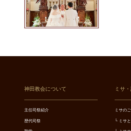
神田教会について
ミサ・
主任司祭紹介
ミサの
歴代司祭
ミサ