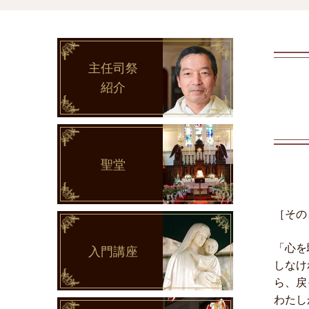
主任司祭
紹介
聖堂
［その
「心を
入門講座
しなけ
ら、戻
わたし