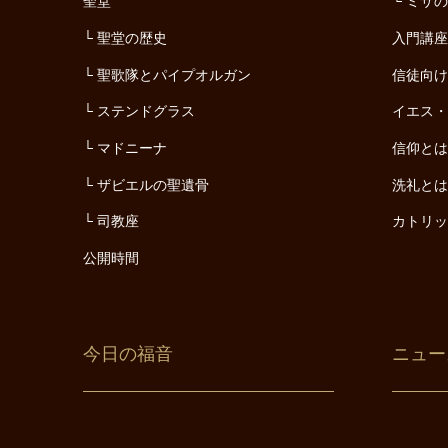
聖堂
ミサ
聖堂の歴史
入門講
聖歌隊とパイプオルガン
信徒向
ステンドグラス
イエス
マドニーナ
信仰と
ザビエルの聖遺骨
洗礼と
司教座
カトリ
公開時間
今日の福音
ニュー