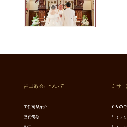
神田教会について
ミサ・
主任司祭紹介
ミサの
歴代司祭
ミサ