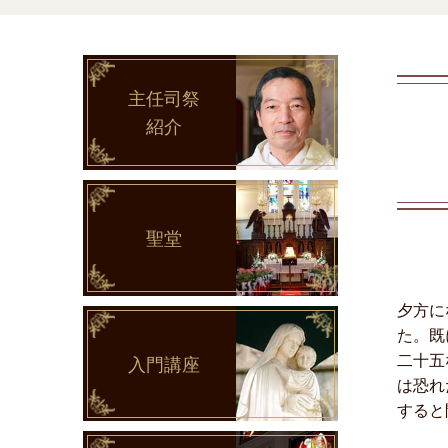
主任司祭
紹介
聖堂
夕方に
た。既
二十五
入門講座
は恐れ
すると