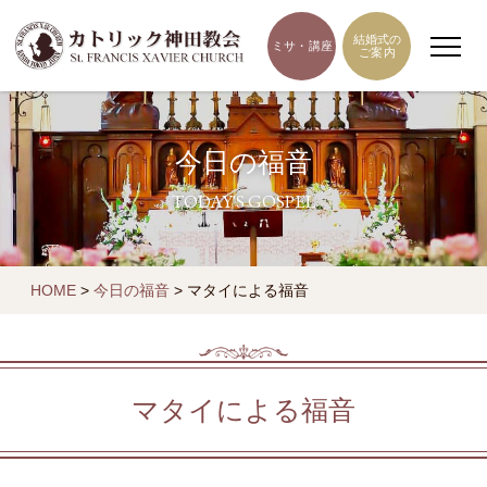
結婚式の
ミサ・講座
ご案内
今日の福音
TODAY'S GOSPEL
HOME
>
今日の福音
>
マタイによる福音
マタイによる福音