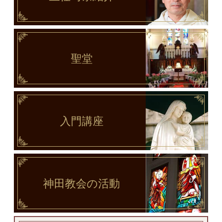
聖堂
入門講座
神田教会
の活動