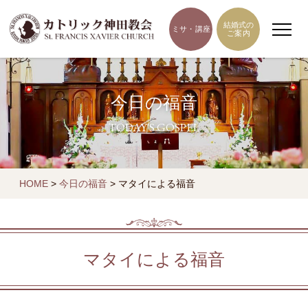
結婚式の
ミサ・講座
ご案内
今日の福音
TODAY'S GOSPEL
HOME
>
今日の福音
>
マタイによる福音
マタイによる福音