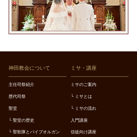
神田教会について
ミサ・講座
主任司祭紹介
ミサのご案内
歴代司祭
ミサとは
聖堂
ミサの流れ
聖堂の歴史
入門講座
聖歌隊とパイプオルガン
信徒向け講座