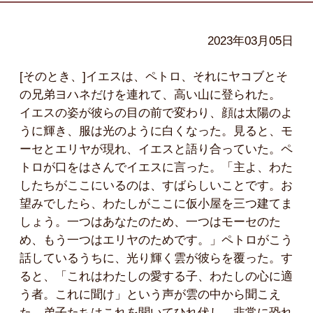
2023年03月05日
[そのとき、]イエスは、ペトロ、それにヤコブとそ
の兄弟ヨハネだけを連れて、高い山に登られた。
イエスの姿が彼らの目の前で変わり、顔は太陽のよ
うに輝き、服は光のように白くなった。見ると、モ
ーセとエリヤが現れ、イエスと語り合っていた。ペ
トロが口をはさんでイエスに言った。「主よ、わた
したちがここにいるのは、すばらしいことです。お
望みでしたら、わたしがここに仮小屋を三つ建てま
しょう。一つはあなたのため、一つはモーセのた
め、もう一つはエリヤのためです。」ペトロがこう
話しているうちに、光り輝く雲が彼らを覆った。す
ると、「これはわたしの愛する子、わたしの心に適
う者。これに聞け」という声が雲の中から聞こえ
た。弟子たちはこれを聞いてひれ伏し、非常に恐れ