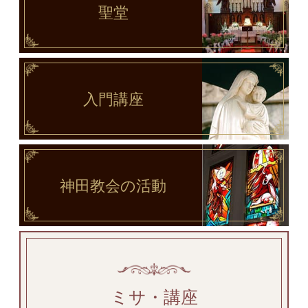
聖堂
入門講座
神田教会
の活動
ミサ・講座