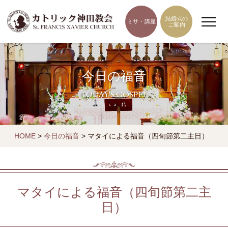
結婚式の
ミサ・講座
ご案内
今日の福音
TODAY'S GOSPEL
HOME
>
今日の福音
>
マタイによる福音（四旬節第二主日）
マタイによる福音（四旬節第二主
日）