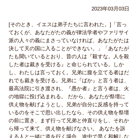
2023年03月03日
[そのとき、イエスは弟子たちに言われた。]「言っ
ておくが、あなたがたの義が律法学者やファリサイ
派の人々の義にまさっていなければ、あなたがたは
決して天の国に入ることができない。」「あなたが
たも聞いているとおり、昔の人は『殺すな。人を殺
した者は裁きを受ける』と命じられている。しか
し、わたしは言っておく。兄弟に腹を立てる者はだ
れでも裁きを受ける。兄弟に『ばか』と言う者は、
最高法院に引き渡され、『愚か者』と言う者は、火
の地獄に投げ込まれる。 だから、あなたが祭壇に
供え物を献げようとし、兄弟が自分に反感を持って
いるのをそこで思い出したなら、その供え物を祭壇
の前に置き、まず行って兄弟と仲直りをし、それか
ら帰って来て、供え物を献げなさい。 あなたを訴
える人と一緒に道を行く場合、途中で早く和解しな