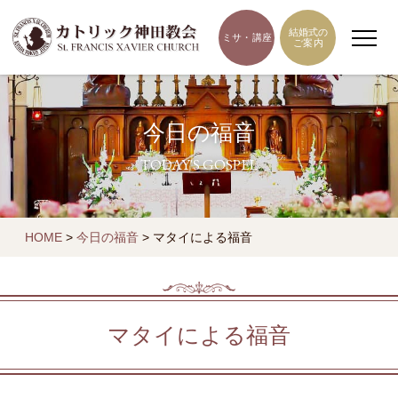
結婚式の
ミサ・講座
ご案内
今日の福音
TODAY'S GOSPEL
HOME
>
今日の福音
>
マタイによる福音
マタイによる福音