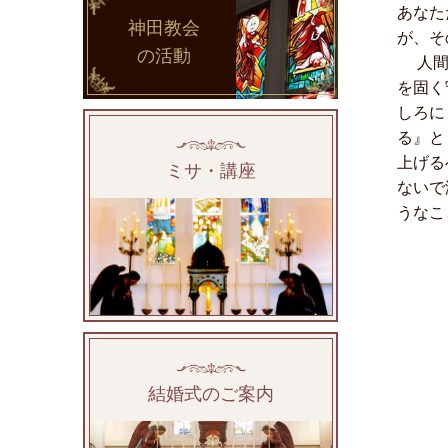
あなた
神田教会
が、そ
の活動
人間の
を固く
しろに
る』と
上げる
ミサ・講座
ないで
うなこ
結婚式のご案内