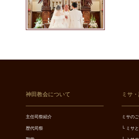
神田教会について
ミサ・
主任司祭紹介
ミサの
歴代司祭
ミサ