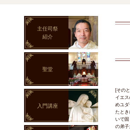
主任司祭
紹介
聖堂
[その
イエス
めユダ
入門講座
たとき
いで固
の弟子