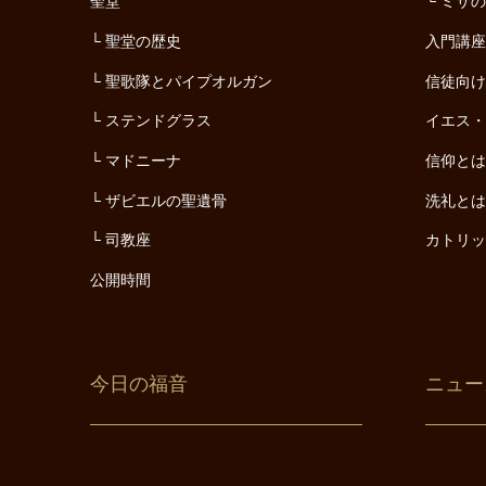
聖堂
ミサ
聖堂の歴史
入門講
聖歌隊とパイプオルガン
信徒向
ステンドグラス
イエス
マドニーナ
信仰と
ザビエルの聖遺骨
洗礼と
司教座
カトリ
公開時間
今日の福音
ニュー