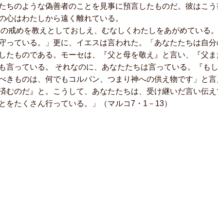
たちのような偽善者のことを見事に預言したものだ。彼はこう
の心はわたしから遠く離れている。
戒めを教えとしておしえ、むなしくわたしをあがめている。
守っている。」更に、イエスは言われた。「あなたたちは自分
したものである。モーセは、『父と母を敬え』と言い、『父ま
も言っている。 それなのに、あなたたちは言っている。『も
べきものは、何でもコルバン、つまり神への供え物です」と言
済むのだ』と。こうして、あなたたちは、受け継いだ言い伝え
とをたくさん行っている。」（マルコ7・1－13）