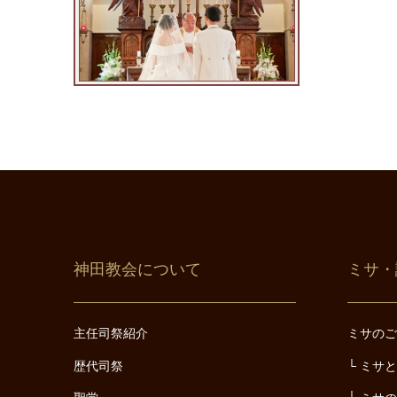
神田教会について
ミサ・
主任司祭紹介
ミサの
歴代司祭
ミサ