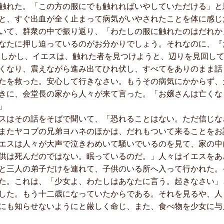
触れた。「この方の服にでも触れればいやしていただける」と
、すぐ出血が全く止まって病気がいやされたことを体に感じ
いて、群衆の中で振り返り、「わたしの服に触れたのはだれか
なたに押し迫っているのがお分かりでしょう。それなのに、『
 しかし、イエスは、触れた者を見つけようと、辺りを見回して
くなり、震えながら進み出てひれ伏し、すべてをありのまま話
たを救った。安心して行きなさい。もうその病気にかからず、
きに、会堂長の家から人々が来て言った。「お嬢さんは亡くな
」
はその話をそばで聞いて、「恐れることはない。ただ信じな
またヤコブの兄弟ヨハネのほかは、だれもついて来ることをお
エスは人々が大声で泣きわめいて騒いでいるのを見て、家の中
供は死んだのではない。眠っているのだ。」人々はイエスをあ
と三人の弟子だけを連れて、子供のいる所へ入って行かれた。
た。これは、「少女よ、わたしはあなたに言う。起きなさい」
した。もう十二歳になっていたからである。それを見るや、人
にも知らせないようにと厳しく命じ、また、食べ物を少女に与え