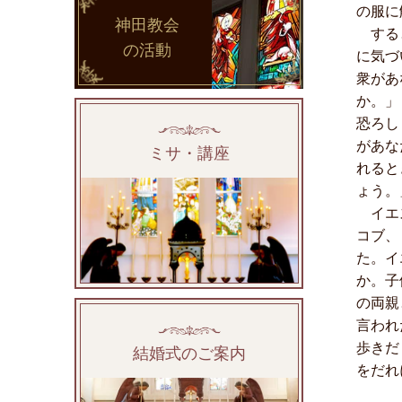
の服に
神田教会
すると
の活動
に気づ
衆があ
か。」
恐ろし
があな
ミサ・講座
れると
ょう。
イエス
コブ、
た。イ
か。子
の両親
言われ
歩きだ
結婚式のご案内
をだれ