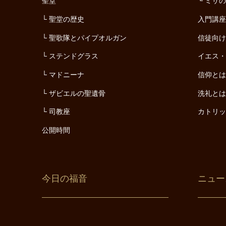
聖堂
ミサ
聖堂の歴史
入門講
聖歌隊とパイプオルガン
信徒向
ステンドグラス
イエス
マドニーナ
信仰と
ザビエルの聖遺骨
洗礼と
司教座
カトリ
公開時間
今日の福音
ニュー