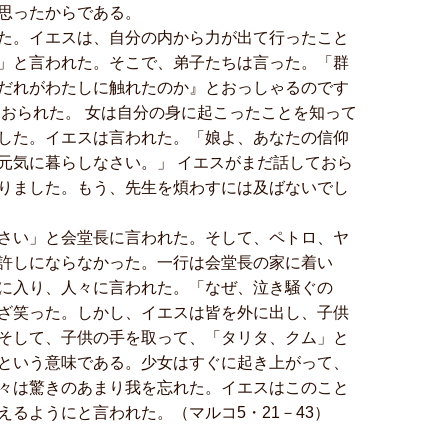
思ったからである。
た。イエスは、自分の内から力が出て行ったこと
」と言われた。そこで、弟子たちは言った。「群
だれがわたしに触れたのか』とおっしゃるのです
おられた。 女は自分の身に起こったことを知って
した。イエスは言われた。「娘よ、あなたの信仰
元気に暮らしなさい。」 イエスがまだ話しておら
りました。もう、先生を煩わすには及ばないでし
さい」と会堂長に言われた。そして、ペトロ、ヤ
許しにならなかった。一行は会堂長の家に着い
に入り、人々に言われた。「なぜ、泣き騒ぐの
ざ笑った。しかし、イエスは皆を外に出し、子供
そして、子供の手を取って、「タリタ、クム」と
という意味である。少女はすぐに起き上がって、
々は驚きのあまり我を忘れた。イエスはこのこと
るようにと言われた。（マルコ5・21－43）