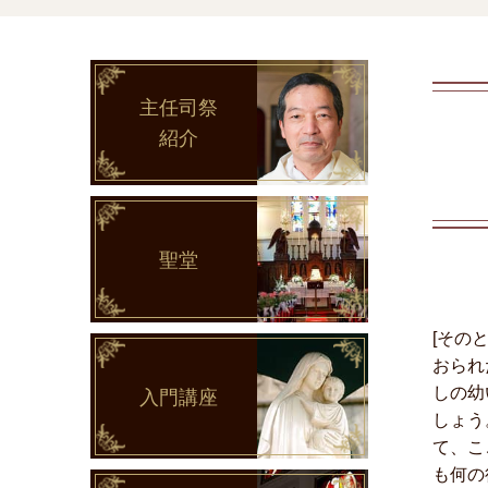
主任司祭
紹介
聖堂
[その
おられ
しの幼
入門講座
しょう
て、こ
も何の