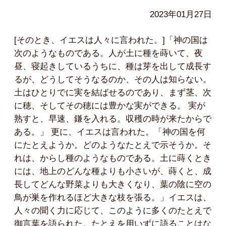
2023年01月27日
[そのとき、イエスは人々に言われた。]「神の国は
次のようなものである。人が土に種を蒔いて、夜
昼、寝起きしているうちに、種は芽を出して成長す
るが、どうしてそうなるのか、その人は知らない。
土はひとりでに実を結ばせるのであり、まず茎、次
に穂、そしてその穂には豊かな実ができる。 実が
熟すと、早速、鎌を入れる。収穫の時が来たからで
ある。」 更に、イエスは言われた。「神の国を何
にたとえようか。どのようなたとえで示そうか。そ
れは、からし種のようなものである。土に蒔くとき
には、地上のどんな種よりも小さいが、蒔くと、成
長してどんな野菜よりも大きくなり、葉の陰に空の
鳥が巣を作れるほど大きな枝を張る。」イエスは、
人々の聞く力に応じて、このように多くのたとえで
御言葉を語られた。たとえを用いずに語ることはな