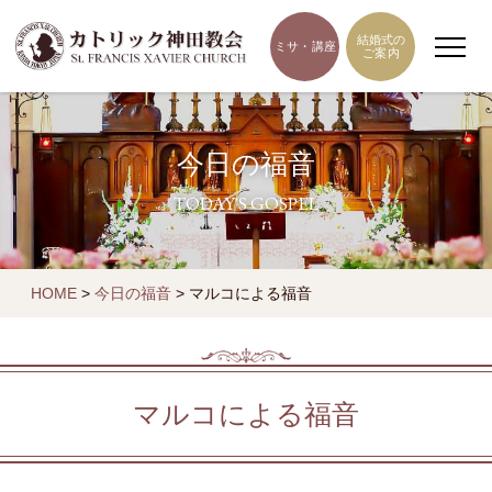
結婚式の
ミサ・講座
ご案内
今日の福音
TODAY'S GOSPEL
HOME
>
今日の福音
>
マルコによる福音
マルコによる福音