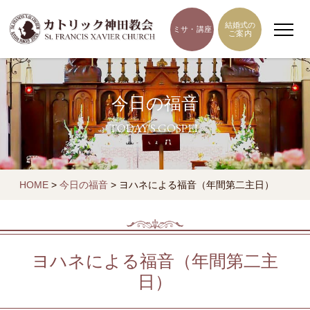
結婚式の
ミサ・講座
ご案内
今日の福音
TODAY'S GOSPEL
HOME
>
今日の福音
>
ヨハネによる福音（年間第二主日）
ヨハネによる福音（年間第二主
日）