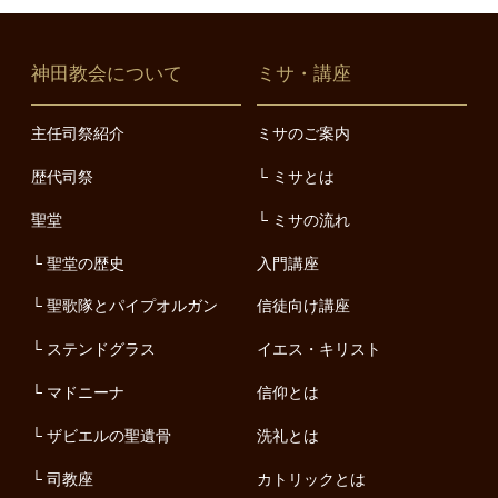
神田教会について
ミサ・講座
主任司祭紹介
ミサのご案内
歴代司祭
ミサとは
聖堂
ミサの流れ
聖堂の歴史
入門講座
聖歌隊とパイプオルガン
信徒向け講座
ステンドグラス
イエス・キリスト
マドニーナ
信仰とは
ザビエルの聖遺骨
洗礼とは
司教座
カトリックとは