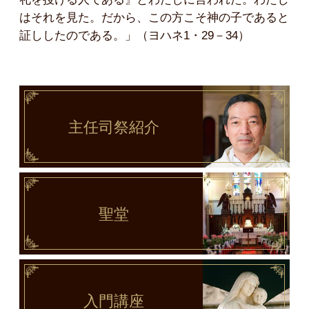
はそれを見た。だから、この方こそ神の子であると
証ししたのである。」（ヨハネ1・29－34）
主任司祭
紹介
聖堂
入門講座