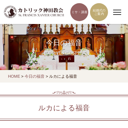
結婚式の
ミサ・講座
ご案内
今日の福音
TODAY'S GOSPEL
HOME
>
今日の福音
>
ルカによる福音
ルカによる福音