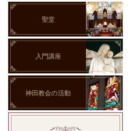
聖堂
入門講座
神田教会
の活動