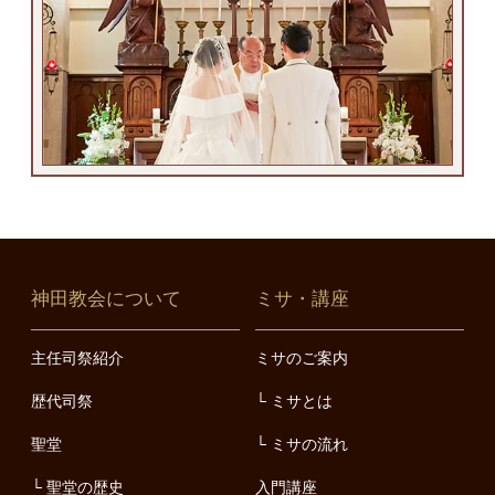
神田教会について
ミサ・講座
主任司祭紹介
ミサのご案内
歴代司祭
ミサとは
聖堂
ミサの流れ
聖堂の歴史
入門講座