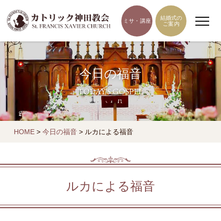
結婚式の
ミサ・講座
ご案内
今日の福音
TODAY'S GOSPEL
HOME
>
今日の福音
>
ルカによる福音
ルカによる福音