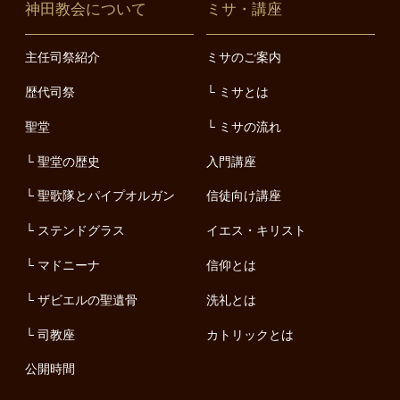
神田教会について
ミサ・講座
主任司祭紹介
ミサのご案内
歴代司祭
ミサとは
聖堂
ミサの流れ
聖堂の歴史
入門講座
聖歌隊とパイプオルガン
信徒向け講座
ステンドグラス
イエス・キリスト
マドニーナ
信仰とは
ザビエルの聖遺骨
洗礼とは
司教座
カトリックとは
公開時間