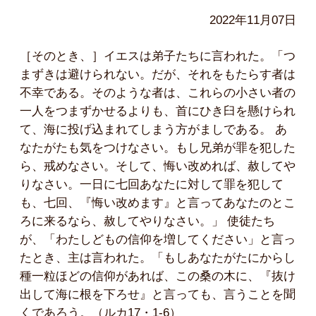
2022年11月07日
［そのとき、］イエスは弟子たちに言われた。「つ
まずきは避けられない。だが、それをもたらす者は
不幸である。そのような者は、これらの小さい者の
一人をつまずかせるよりも、首にひき臼を懸けられ
て、海に投げ込まれてしまう方がましである。 あ
なたがたも気をつけなさい。もし兄弟が罪を犯した
ら、戒めなさい。そして、悔い改めれば、赦してや
りなさい。一日に七回あなたに対して罪を犯して
も、七回、『悔い改めます』と言ってあなたのとこ
ろに来るなら、赦してやりなさい。」 使徒たち
が、「わたしどもの信仰を増してください」と言っ
たとき、主は言われた。「もしあなたがたにからし
種一粒ほどの信仰があれば、この桑の木に、『抜け
出して海に根を下ろせ』と言っても、言うことを聞
くであろう。（ルカ17・1-6）