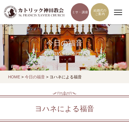
結婚式の
ミサ・講座
ご案内
今日の福音
TODAY'S GOSPEL
HOME
>
今日の福音
>
ヨハネによる福音
ヨハネによる福音