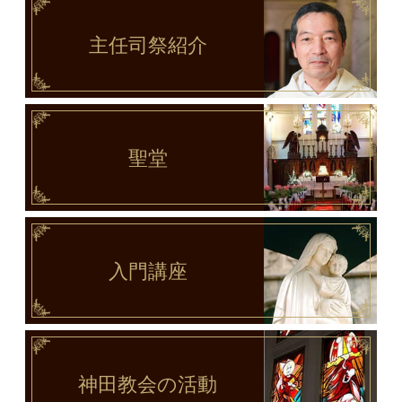
主任司祭
紹介
聖堂
入門講座
神田教会
の活動