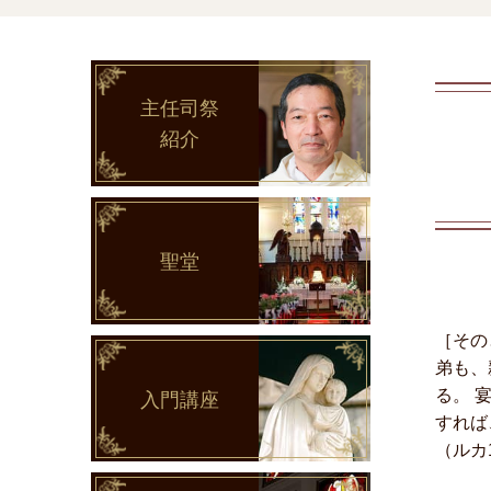
主任司祭
紹介
聖堂
［その
弟も、
る。 
入門講座
すれば
（ルカ1