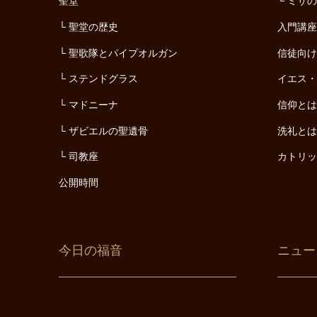
聖堂
ミサ
聖堂の歴史
入門講
聖歌隊とパイプオルガン
信徒向
ステンドグラス
イエス
マドニーナ
信仰と
ザビエルの聖遺骨
洗礼と
司教座
カトリ
公開時間
今日の福音
ニュー