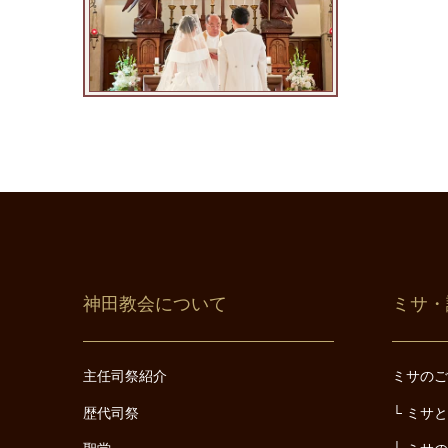
神田教会について
ミサ・
主任司祭紹介
ミサの
歴代司祭
ミサ