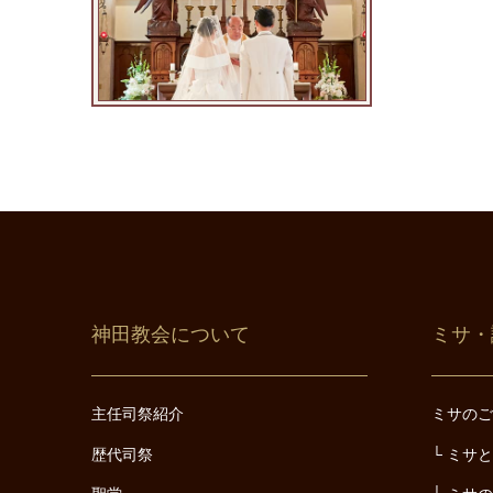
神田教会について
ミサ・
主任司祭紹介
ミサの
歴代司祭
ミサ