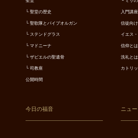
聖堂
ミサ
聖堂の歴史
入門講
聖歌隊とパイプオルガン
信徒向
ステンドグラス
イエス
マドニーナ
信仰と
ザビエルの聖遺骨
洗礼と
司教座
カトリ
公開時間
今日の福音
ニュー