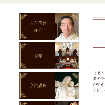
主任司祭
紹介
聖堂
［その
者の中
が生き
入門講座
たい、