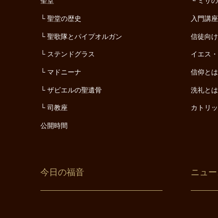
聖堂
ミサ
聖堂の歴史
入門講
聖歌隊とパイプオルガン
信徒向
ステンドグラス
イエス
マドニーナ
信仰と
ザビエルの聖遺骨
洗礼と
司教座
カトリ
公開時間
今日の福音
ニュー