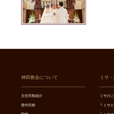
神田教会について
ミサ・
主任司祭紹介
ミサの
歴代司祭
ミサ