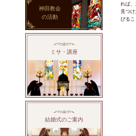
れば、
神田教会
見つけ
の活動
びるこ
ミサ・講座
結婚式のご案内