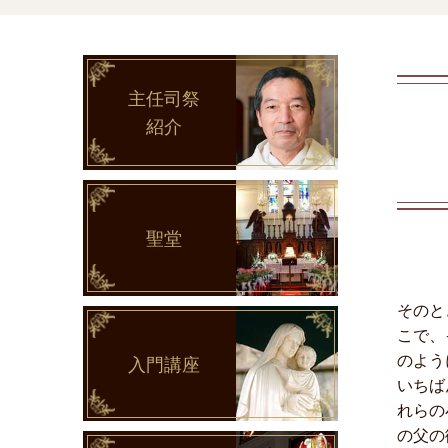
主任司祭
紹介
聖堂
そのと
こで、
のよう
入門講座
いちば
れらの
の父の