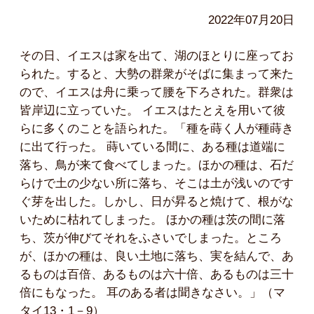
2022年07月20日
その日、イエスは家を出て、湖のほとりに座ってお
られた。すると、大勢の群衆がそばに集まって来た
ので、イエスは舟に乗って腰を下ろされた。群衆は
皆岸辺に立っていた。 イエスはたとえを用いて彼
らに多くのことを語られた。「種を蒔く人が種蒔き
に出て行った。 蒔いている間に、ある種は道端に
落ち、鳥が来て食べてしまった。ほかの種は、石だ
らけで土の少ない所に落ち、そこは土が浅いのです
ぐ芽を出した。しかし、日が昇ると焼けて、根がな
いために枯れてしまった。 ほかの種は茨の間に落
ち、茨が伸びてそれをふさいでしまった。ところ
が、ほかの種は、良い土地に落ち、実を結んで、あ
るものは百倍、あるものは六十倍、あるものは三十
倍にもなった。 耳のある者は聞きなさい。」（マ
タイ13・1－9）