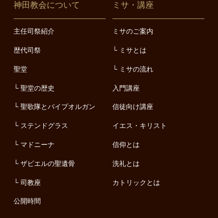
神田教会について
ミサ・講座
主任司祭紹介
ミサのご案内
歴代司祭
ミサとは
聖堂
ミサの流れ
聖堂の歴史
入門講座
聖歌隊とパイプオルガン
信徒向け講座
ステンドグラス
イエス・キリスト
マドニーナ
信仰とは
ザビエルの聖遺骨
洗礼とは
司教座
カトリックとは
公開時間