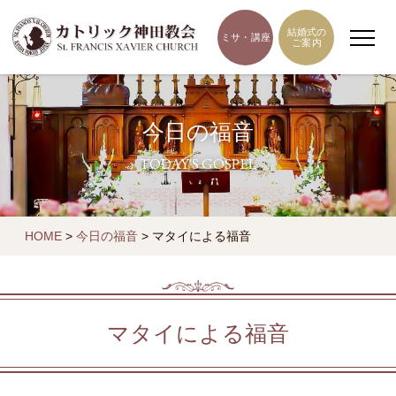
結婚式の
ミサ・講座
ご案内
今日の福音
TODAY'S GOSPEL
HOME
>
今日の福音
>
マタイによる福音
マタイによる福音