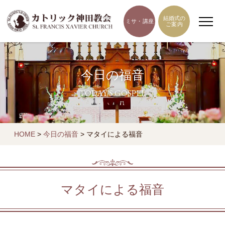
結婚式の
ミサ・講座
ご案内
今日の福音
TODAY'S GOSPEL
HOME
>
今日の福音
>
マタイによる福音
マタイによる福音