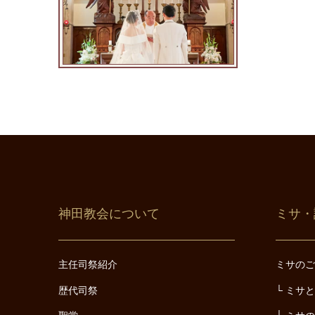
神田教会について
ミサ・
主任司祭紹介
ミサの
歴代司祭
ミサ