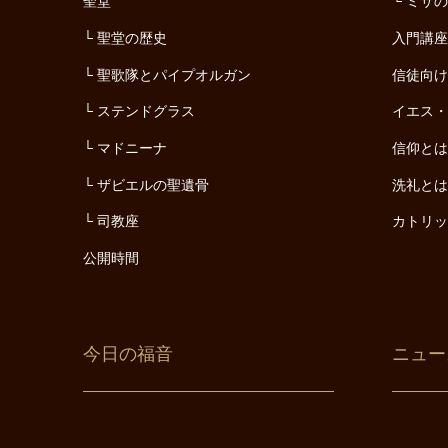
聖堂
ミサ
聖堂の歴史
入門講
聖歌隊とパイプオルガン
信徒向
ステンドグラス
イエス
マドニーナ
信仰と
ザビエルの聖遺骨
洗礼と
司教座
カトリ
公開時間
今日の福音
ニュー