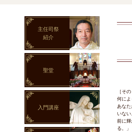
主任司祭
紹介
聖堂
［その
何によ
あなた
入門講座
いない
前に輝
る。」