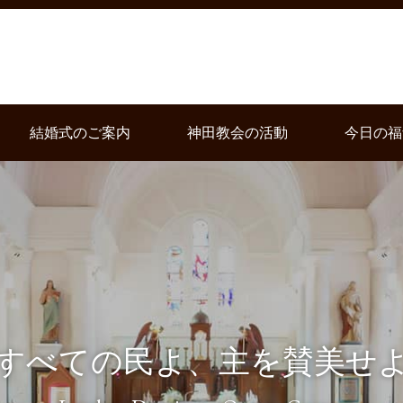
結婚式のご案内
神田教会の活動
今日の福
すべての民よ、主を賛美せ