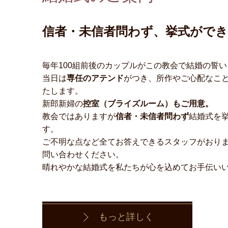
信者・未信者問わず、挙式がで
毎年100組前後のカップルがこの教会で結婚の誓
当日は
専任のアテンド
がつき、所作やご心配なこ
たします。
新郎新婦の
控室（ブライズルーム）もご用意。
教会ではありますが
信者・未信者問わず
結婚式を
す。
ご不明な点など全てお答えできるスタッフがおり
問い合わせください。
晴れやかな結婚式を私たちが心を込めてお手伝い
もっと詳しく