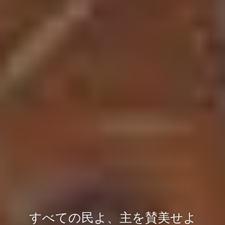
すべての民よ、主を賛美せよ